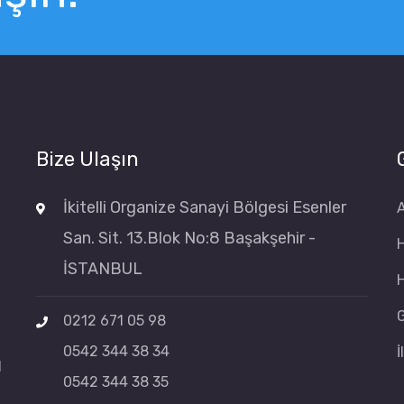
Bize Ulaşın
İkitelli Organize Sanayi Bölgesi Esenler
San. Sit. 13.Blok No:8 Başakşehir -
İSTANBUL
H
G
0212 671 05 98
0542 344 38 34
İ
l
0542 344 38 35