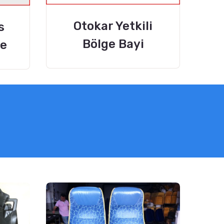
Otokar Yetkili
s
Bölge Bayi
me