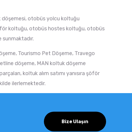
uk döşemesi, otobüs yolcu koltuğu
 şöför koltuğu, otobüs hostes koltuğu, otobüs
ne sunmaktadır.
 döşeme, Tourismo Pet Döşeme, Travego
petline döşeme, MAN koltuk döşeme
arçaları, koltuk alım satımı yanısıra şöför
lde ilerlemektedir.
Bize Ulaşın