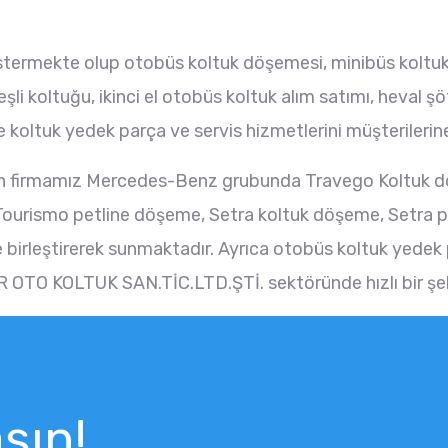
göstermekte olup otobüs koltuk döşemesi, minibüs kolt
beşli koltuğu, ikinci el otobüs koltuk alım satımı, heval
 koltuk yedek parça ve servis hizmetlerini müşterileri
lan firmamız Mercedes-Benz grubunda Travego Koltuk
ourismo petline döşeme, Setra koltuk döşeme, Setra 
 birleştirerek sunmaktadır. Ayrıca otobüs koltuk yedek p
OTO KOLTUK SAN.TİC.LTD.ŞTİ. sektöründe hızlı bir şeki
şın!