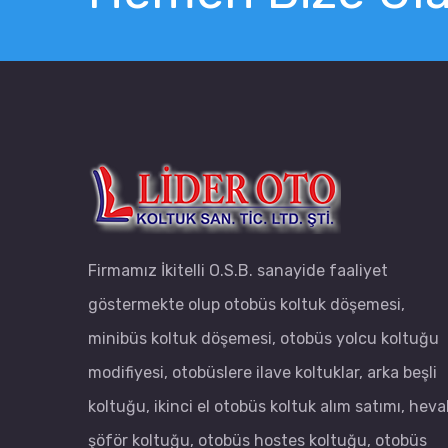
Firmamız İkitelli O.S.B. sanayide faaliyet
göstermekte olup otobüs koltuk döşemesi,
minibüs koltuk döşemesi, otobüs yolcu koltuğu
modifiyesi, otobüslere ilave koltuklar, arka beşli
koltuğu, ikinci el otobüs koltuk alım satımı, heva
şöför koltuğu, otobüs hostes koltuğu, otobüs