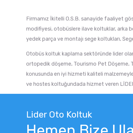
Firmamız İkitelli O.S.B. sanayide faaliyet 
modifiyesi, otobüslere ilave koltuklar, arka 
yedek parça ve montajı sege koltukları, Sege
Otobüs koltuk kaplama sektöründe lider o
ortopedik döşeme, Tourismo Pet Döşeme, T
konusunda en iyi hizmeti kaliteli malzemeyle
ve hostes koltuğundada hizmet veren LİDER 
Lider Oto Koltuk
Hemen Bize Ula