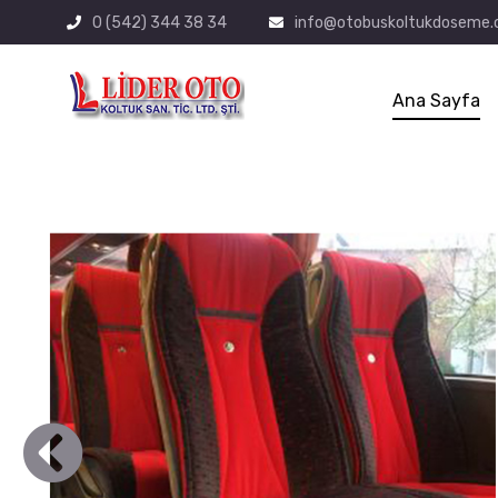
0 (542) 344 38 34
info@otobuskoltukdoseme.
Ana Sayfa